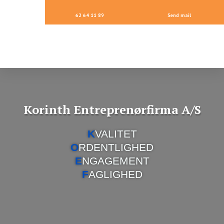
62 64 11 89
Send mail
Korinth Entreprenørfirma A/S
K
VALITET
O
RDENTLIGHED
E
NGAGEMENT
F
AGLIGHED