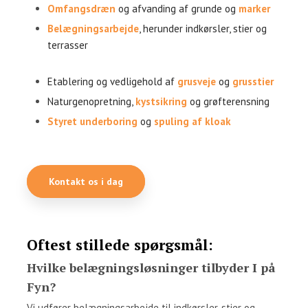
Omfangsdræn
og afvanding af grunde og
marker
Belægningsarbejde
, herunder indkørsler, stier og
terrasser​
Etablering og vedligehold af
grusveje
og
grusstier
Naturgenopretning,
kystsikring
og grøfterensning
Styret underboring
og
spuling af kloak​
Kontakt os i dag
Oftest stillede spørgsmål:
Hvilke belægningsløsninger tilbyder I på
Fyn?
Vi udfører belægningsarbejde til indkørsler, stier og