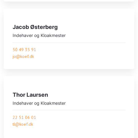
Jacob Østerberg
Indehaver og Kloakmester
50 49 35 91
jo@koef.dk
Thor Laursen
Indehaver og Kloakmester
22 51 06 01
tl@koef.dk