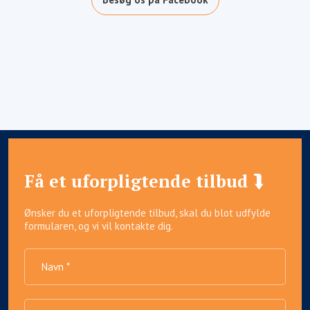
Få et uforpligtende tilbud ⮯
Ønsker du et uforpligtende tilbud, skal du blot udfylde
formularen, og vi vil kontakte dig.