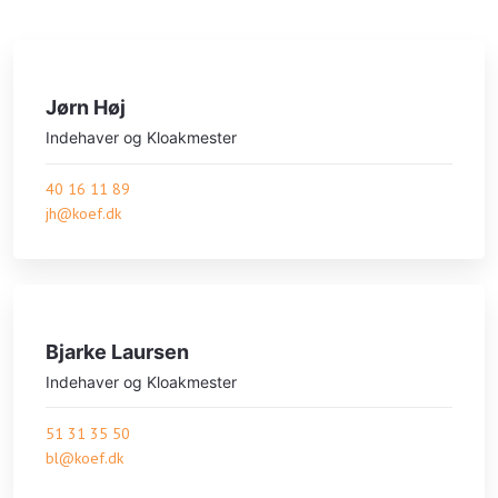
Jørn Høj
Indehaver og Kloakmester
40 16 11 89
jh@koef.dk
Bjarke Laursen
Ind​ehaver og ​Kloakmester
51 31 35 50
bl@koef.dk