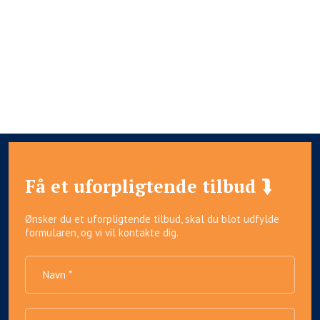
Få et uforpligtende tilbud ⮯
Ønsker du et uforpligtende tilbud, skal du blot udfylde
formularen, og vi vil kontakte dig.