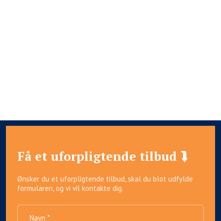
Få et uforpligtende tilbud ⮯
Ønsker du et uforpligtende tilbud, skal du blot udfylde
formularen, og vi vil kontakte dig.