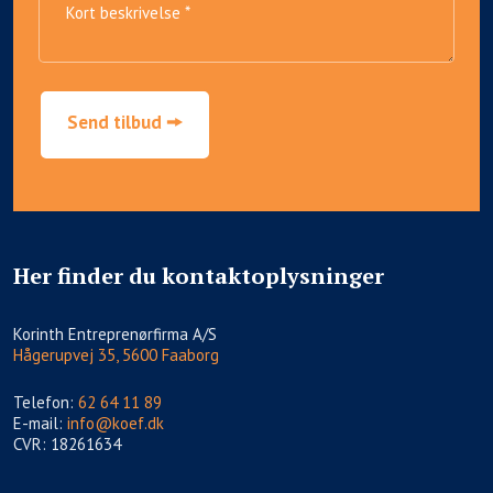
Her finder du kontaktoplysninger
​Korinth Entreprenørfirma A/S
Hågerupvej 35, 5600 Faaborg
Telefon:
62 64 11 89
E-mail:
info@koef.dk
CVR: 18261634