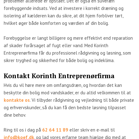
problemer allerede er opstået. Det er også en suveræn
forebyggende indsats. Ved at investere i korrekt dræning og
isolering af kælderen kan du sikre, at dit hjem forbliver tørt,
hvilket øger både komforten og værdien af din bolig.
Forebyggelse er langt billigere og mere effektivt end reparation
af skader forårsaget af fugt eller vand. Med Korinth
Entreprenørfirma får du professionel rådgivning og løsning, som
sikrer tryghed og sikkerhed for både bolig og indeklima.
Kontakt Korinth Entreprenørfirma
​Hvis du vil høre mere om omfangsdræn, og hvordan det kan
beskytte din bolig mod vandskader, er du altid velkommen til at
kontakte os
. Vi tilbyder rådgivning og vejledning til både private
og erhvervskunder, så du kan få den bedste løsning tilpasset
dine behov.
Ring til os i dag på
62 64 11 89
eller skriv en e-mail til
info@koef.dk
, og lad vores erfarne team hjælpe dig med at